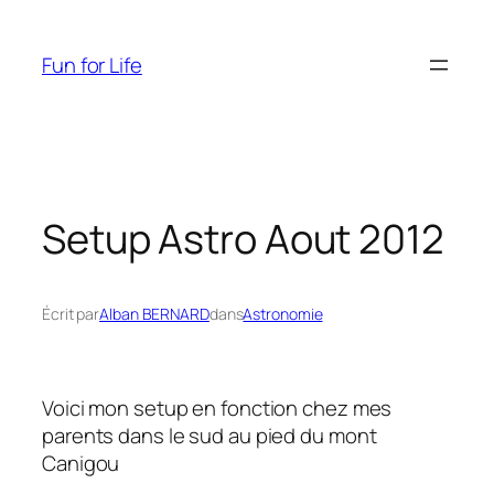
Aller
au
Fun for Life
contenu
Setup Astro Aout 2012
Écrit par
Alban BERNARD
dans
Astronomie
Voici mon setup en fonction chez mes
parents dans le sud au pied du mont
Canigou