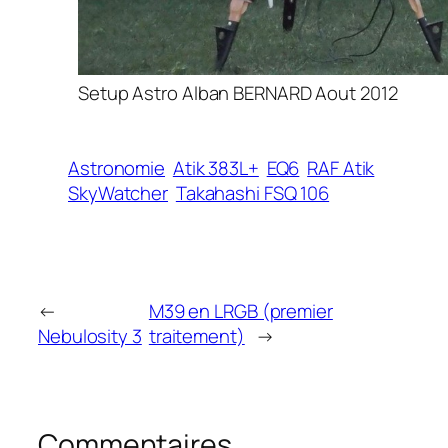
Setup Astro Alban BERNARD Aout 2012
Astronomie
Atik 383L+
EQ6
RAF Atik
SkyWatcher
Takahashi FSQ 106
←
M39 en LRGB (premier
Nebulosity 3
traitement)
→
Commentaires