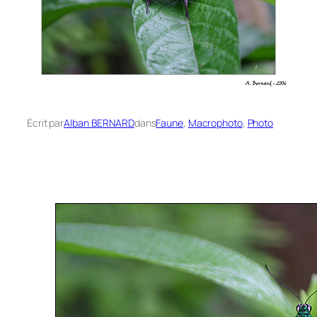
Écrit par
Alban BERNARD
dans
Faune
, 
Macrophoto
, 
Photo