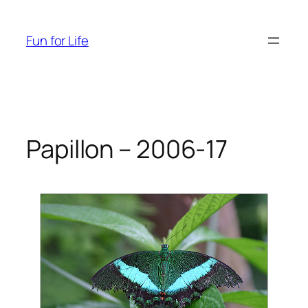
Aller
au
Fun for Life
contenu
Papillon – 2006-17