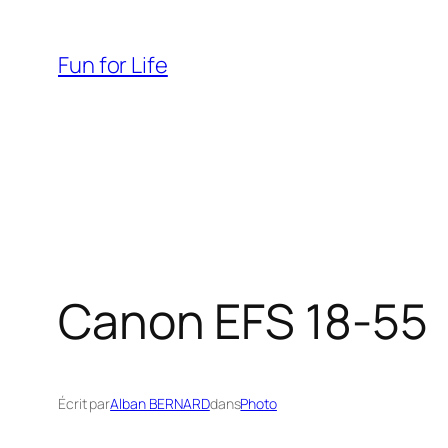
Aller
au
Fun for Life
contenu
Canon EFS 18-55
Écrit par
Alban BERNARD
dans
Photo