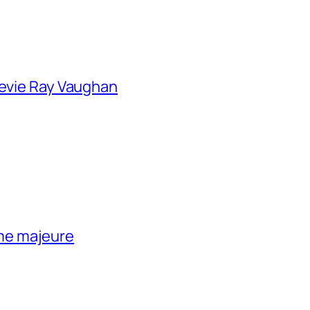
tevie Ray Vaughan
me majeure