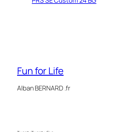
PRS SE Custom 24 BG
Fun for Life
Alban BERNARD .fr