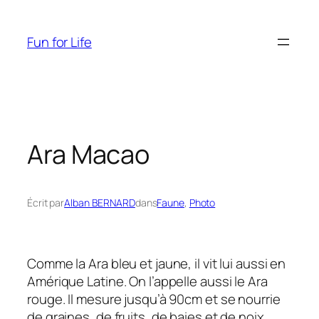
Aller
au
Fun for Life
contenu
Ara Macao
Écrit par
Alban BERNARD
dans
Faune
, 
Photo
Comme la Ara bleu et jaune, il vit lui aussi en
Amérique Latine. On l’appelle aussi le Ara
rouge. Il mesure jusqu’à 90cm et se nourrie
de graines, de fruits, de baies et de noix.