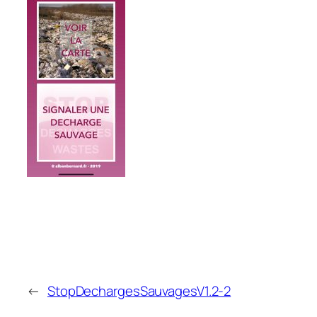
←
StopDechargesSauvagesV1.2-2