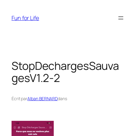
Aller
au
Fun for Life
contenu
StopDechargesSauva
gesV1.2-2
Écrit par
Alban BERNARD
dans