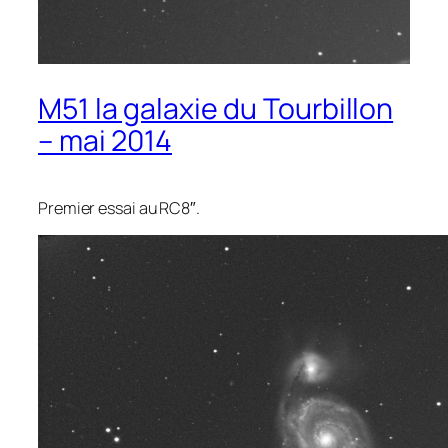
M51 la galaxie du Tourbillon
– mai 2014
Premier essai au RC8″.