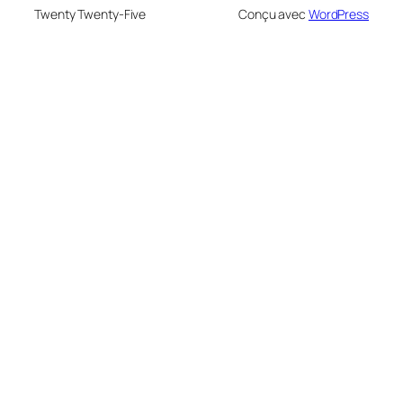
Twenty Twenty-Five
Conçu avec
WordPress