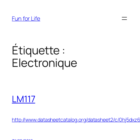
Aller
au
Fun for Life
contenu
Étiquette :
Electronique
LM117
http://www.datasheetcatalog.org/datasheet2/c/0hj5dxz6