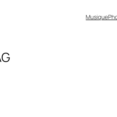
Musique
Ph
AG