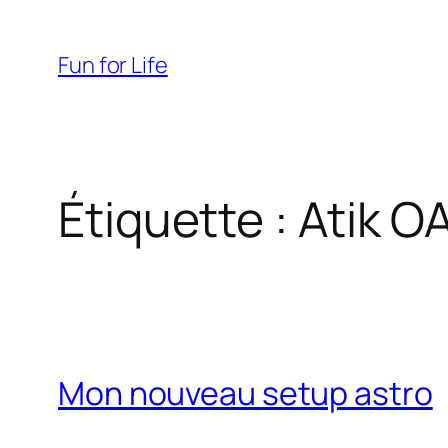
Aller
au
Fun for Life
contenu
Étiquette :
Atik O
Mon nouveau setup astro