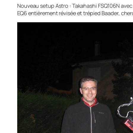
Nouveau setup Astro : Takahashi FSQ106N avec D
EQ6 entièrement révisée et trépied Baader, cher