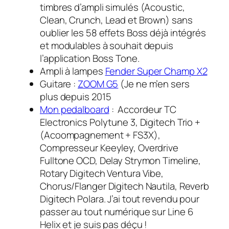
timbres d’ampli simulés (Acoustic,
Clean, Crunch, Lead et Brown) sans
oublier les 58 effets Boss déjà intégrés
et modulables à souhait depuis
l’application Boss Tone.
Ampli à lampes
Fender Super Champ X2
Guitare :
ZOOM G5
(Je ne m’en sers
plus depuis 2015
Mon pedalboard
: Accordeur TC
Electronics Polytune 3, Digitech Trio +
(Acoompagnement + FS3X),
Compresseur Keeyley, Overdrive
Fulltone OCD, Delay Strymon Timeline,
Rotary Digitech Ventura Vibe,
Chorus/Flanger Digitech Nautila, Reverb
Digitech Polara. J’ai tout revendu pour
passer au tout numérique sur Line 6
Helix et je suis pas déçu !