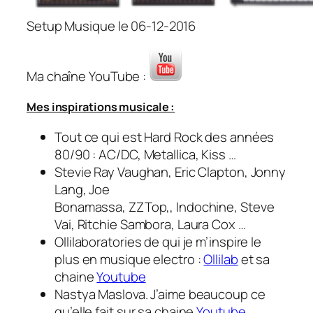
Setup Musique le 06-12-2016
Ma chaîne YouTube :
Mes inspirations musicale :
Tout ce qui est Hard Rock des années
80/90 : AC/DC, Metallica, Kiss …
Stevie Ray Vaughan, Eric Clapton, Jonny
Lang, Joe
Bonamassa, ZZTop,, Indochine, Steve
Vai, Ritchie Sambora, Laura Cox …
Ollilaboratories de qui je m’inspire le
plus en musique electro :
Ollilab
et sa
chaine
Youtube
Nastya Maslova. J’aime beaucoup ce
qu’elle fait sur sa chaine
Youtube