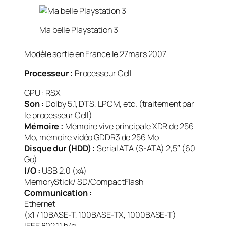
Ma belle Playstation 3
Modèle sortie en France le 27mars 2007
Processeur :
Processeur Cell
GPU : RSX
Son :
Dolby 5.1, DTS, LPCM, etc. (traitement par
le processeur Cell)
Mémoire :
Mémoire vive principale XDR de 256
Mo, mémoire vidéo GDDR3 de 256 Mo
Disque dur (HDD) :
Serial ATA (S-ATA) 2,5″ (60
Go)
I/O :
USB 2.0 (x4)
MemoryStick/ SD/CompactFlash
Communication :
Ethernet
(x1 / 10BASE-T, 100BASE-TX, 1000BASE-T)
IEEE 802.11 b/g