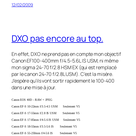
12/02/2009
DXO pas encore au top.
En effet, DXO ne prend pas en compte mon objectif
Canon EF100-400mm f/4.5-5.6L IS USM, ni même
mon sigma 24-70 f/2.8 HSM EX (qui est remplacé
par le canon 24-70 f/2.8L USM). C’est la misère.
J’espère qu’ils vont sortir rapidement le 100-400
dans une mise à jour.
Canon EOS 40D – RAW + JPEG
Canon EF-S 10-22mm f/3.5-4.5 USM Seulement V5
Canon EF-S 17-55mm f/2.8 IS USM Seulement V5
Canon EF-S 17-85mm f/4-5.6 IS USM Seulement V5
Canon EF-S 18-55mm f/3.5-5.6 IS Seulement V5
Canon EF-S 55-250mm f/4-5.6 IS Seulement V5