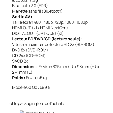
Bluetooth 2.0 (EDR)
Manette sans fil (Bluetooth)
Sortie AV :
Taille écran 480i, 480p, 720p, 1080i, 1080p
HDMI OUT (x1 / HDMI NextGen)
DIGITAL OUT (OPTIQUE) (x1)
Lecteur BD/DVD/CD (lecture seule) :
Vitesse maximum de lecture BD 2x (BD-ROM)
DVD 8x (DVD-ROM)
CD 24x (CD-ROM)
SACD 2x
Dimensions :
Environ 325 mm (L) x 98 mm (H) x
274 mm (E)
Poids :
Environ 5kg
Modèle 60 Go : 599 €
et le packaging lors de l’achat :