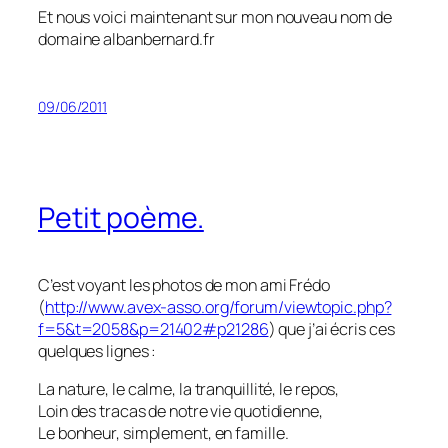
Et nous voici maintenant sur mon nouveau nom de
domaine albanbernard.fr
09/06/2011
Petit poème.
C’est voyant les photos de mon ami Frédo
(
http://www.avex-asso.org/forum/viewtopic.php?
f=5&t=2058&p=21402#p21286
) que j’ai écris ces
quelques lignes :
La nature, le calme, la tranquillité, le repos,
Loin des tracas de notre vie quotidienne,
Le bonheur, simplement, en famille.