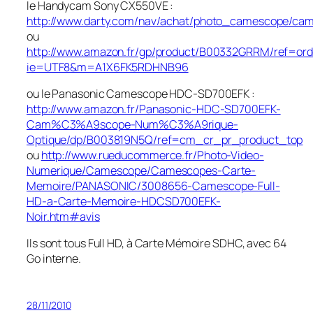
le Handycam Sony CX550VE :
http://www.darty.com/nav/achat/photo_camescope/ca
ou
http://www.amazon.fr/gp/product/B00332GRRM/ref=ord
ie=UTF8&m=A1X6FK5RDHNB96
ou le Panasonic Camescope HDC-SD700EFK :
http://www.amazon.fr/Panasonic-HDC-SD700EFK-
Cam%C3%A9scope-Num%C3%A9rique-
Optique/dp/B003819N5Q/ref=cm_cr_pr_product_top
ou
http://www.rueducommerce.fr/Photo-Video-
Numerique/Camescope/Camescopes-Carte-
Memoire/PANASONIC/3008656-Camescope-Full-
HD-a-Carte-Memoire-HDCSD700EFK-
Noir.htm#avis
Ils sont tous Full HD, à Carte Mémoire SDHC, avec 64
Go interne.
28/11/2010